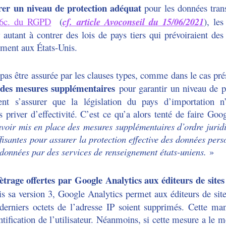
surer un niveau de protection adéquat
pour les données tran
 46c. du RGPD
(
cf. article Avoconseil du 15/06/2021
), le
autant à contrer des lois de pays tiers qui prévoiraient des
mment aux États-Unis.
 pas être assurée par les clauses types, comme dans le cas prés
des mesures supplémentaires
pour garantir un niveau de pr
nt s’assurer que la législation du pays d’importation n
 priver d’effectivité. C’est ce qu’a alors tenté de faire Go
voir mis en place des mesures supplémentaires d’ordre juridi
fisantes pour assurer la protection effective des données perso
données par des services de renseignement états-uniens.
»
trage offertes par Google Analytics aux éditeurs de sites 
 sa version 3, Google Analytics permet aux éditeurs de sites
erniers octets de l’adresse IP soient supprimés. Cette man
entification de l’utilisateur. Néanmoins, si cette mesure a le m