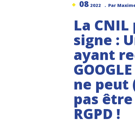
08
2022
. Par Maxim
La CNIL 
signe : U
ayant re
GOOGLE
ne peut
pas êtr
RGPD !