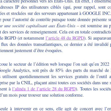
 à caractère personnel vers les États-Unis. En effet, l’ensem
dresses IP des utilisateurs ciblés (qui, pour rappel, sont
érées et stockées sur des serveurs appartenant à GOOGLE INC.,
ge pour l’autorité de contrôle puisque toute donnée présente s
r une société capitalisant aux États-Unis
– est soumise au p
 des services de renseignement. Cela est en totale contradict
ar le RGPD (et notamment
l’article 48 du RGPD
). Si auparavan
s flux des données transatlantiques, ce dernier a été invalidé
 viennent justement d’être évoquées.
coue le secteur de l’édition web lorsque l’on sait qu’en 202
oogle Analytics, soit près de 85% des parts du marché de l
ilisent quotidiennement les services gratuits de l’outil 
rise par la CNIL, plaçant ainsi toutes ces sociétés dans une si
ément à
l’alinéa 1 de l’article 28 du RGPD
). Toutes les soci
d’un mois pour trouver une solution conforme.
seule à intervenir en ce sens, elle agit de concert avec l’e