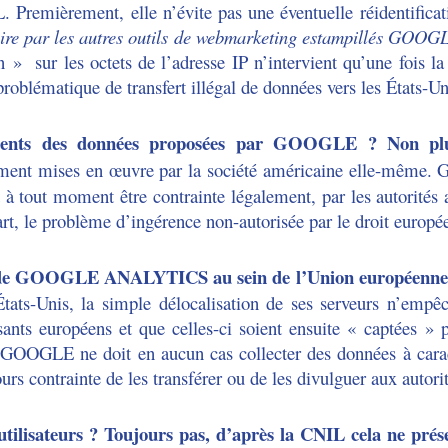
L. Premièrement, elle n’évite pas une éventuelle réidentificat
ire par les autres outils de webmarketing estampillés GOO
 » sur les octets de l’adresse IP n’intervient qu’une fois la 
problématique de transfert illégal de données vers les États-Un
ements des données proposées par GOOGLE ? Non plus,
ement mises en œuvre par la société américaine elle-même.
t à tout moment être contrainte légalement, par les autorités 
art, le problème d’ingérence non-autorisée par le droit europé
s de GOOGLE ANALYTICS au sein de l’Union européenne
 États-Unis, la simple délocalisation de ses serveurs n’empê
sants européens et que celles-ci soient ensuite « captées » 
, GOOGLE ne doit en aucun cas collecter des données à cara
urs contrainte de les transférer ou de les divulguer aux autori
tilisateurs ? Toujours pas, d’après la CNIL cela ne prés