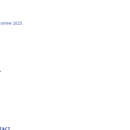
automne 2025.
>
TACT