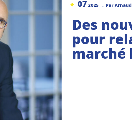
07
2025
. Par Arnau
Des nouv
pour rel
marché l