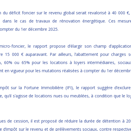
 du déficit foncier sur le revenu global serait revalorisé à 40 000 
dans le cas de travaux de rénovation énergétique. Ces mesures
 compter du 1er décembre 2025.
micro-foncier, le rapport propose d’élargir son champ d’applicati
re 15 000 € auparavant. Par ailleurs, l’abattement pour charges se
, 60% ou 65% pour les locations à loyers intermédiaires, sociau
ent en vigueur pour les mutations réalisées à compter du 1er décembr
mpôt sur la Fortune Immobilière (IFI), le rapport suggère d’exclure 
e, qu’il s’agisse de locations nues ou meublées, à condition que le lo
lues de cession, il est proposé de réduire la durée de détention à 2
re d’impôt sur le revenu et de prélèvements sociaux, contre respecti