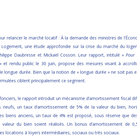
our relancer le marché locatif : À la demande des ministres de l’Écon
 Logement, une étude approfondie sur la crise du marché du loge
ilippe Daubresse et Mickaël Cosson. Leur rapport, intitulé «
Pour 
 et rendu public le 30 juin, propose des mesures visant à accroît
de longue durée. Bien que la notion de « longue durée » ne soit pas ex
ormulées ciblent principalement ce segment.
onciers, le rapport introduit un mécanisme d’amortissement fiscal dif
s neufs, un taux d’amortissement de 5% de la valeur du bien, hors
les biens anciens, un taux de 4% est proposé, sous réserve que de
 valeur du bien soient réalisés. Un bonus d’amortissement de 0
s locations à loyers intermédiaires, sociaux ou très sociaux.