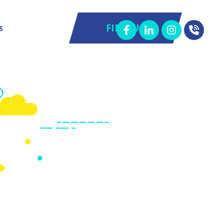
FIND US
S